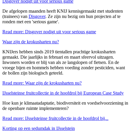
Disgover nodigt uit voor serious game
De afgelopen maanden heeft KNIJ kennisgemaakt met studenten
(trainees) van
Disgover
. Ze zijn nu bezig om hun projecten af te
ronden met een 'serious game'.
Read more: Disgover nodigt uit voor serious game
Waar zijn de krokusharten nu?
KNIJers hebben sinds 2019 tientallen prachtige krokusharten
gemaakt. Die jaarlijks in februari en maart sfeervol uitzagen.
Inwoners worden er blij van als ze langslopen of fietsen. En de
vroege bijen en hommels hebben voeding zonder pesticiden, want
de bollen zijn biologisch geteeld.
Read more: Waar zijn de krokusharten nu?
IJsselsteinse fruitcollectie in de hoofdrol bij European Case Study
Hoe kun je klimaatadaptatie, biodiversiteit en voedselvoorziening in
de openbare ruimte implementeren?
Read more: IJsselsteinse fruitcollectie in de hoofdrol bij...
Korting op een sedumdak in IJsselstein