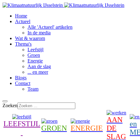
Home
Actueel
Alle 'Actueel' artikelen
In de media
Wat & waarom
Thema's
Leefstijl
Groen
Energie
Aan de slag
... en meer
Blogs
Contact
Team
Zoeken
AAN
LEEFSTIJL
en
GROEN
ENERGIE
DE
M
SLAG